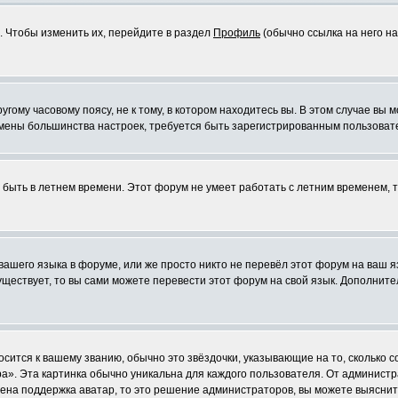
. Чтобы изменить их, перейдите в раздел
Профиль
(обычно ссылка на него на
ому часовому поясу, не к тому, в котором находитесь вы. В этом случае вы м
ля смены большинства настроек, требуется быть зарегистрированным пользоват
т быть в летнем времени. Этот форум не умеет работать с летним временем, 
 вашего языка в форуме, или же просто никто не перевёл этот форум на ваш 
существует, то вы сами можете перевести этот форум на свой язык. Дополни
осится к вашему званию, обычно это звёздочки, указывающие на то, сколько 
». Эта картинка обычно уникальна для каждого пользователя. От администрат
чена поддержка аватар, то это решение администраторов, вы можете выяснит