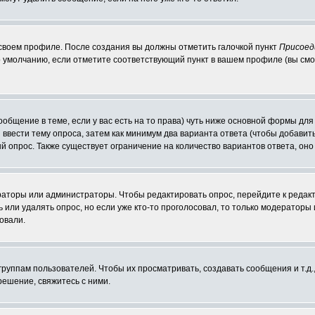
 своем профиле. После создания вы должны отметить галочкой пункт
Присоед
 умолчанию, если отметите соответствующий пункт в вашем профиле (вы смо
сообщение в теме, если у вас есть на то права) чуть ниже основной формы д
ы ввести тему опроса, затем как минимум два варианта ответа (чтобы добавит
й опрос. Также существует ограничение на количество вариантов ответа, он
ераторы или администраторы. Чтобы редактировать опрос, перейдите к редакт
ь или удалять опрос, но если уже кто-то проголосовал, то только модераторы
овали.
уппам пользователей. Чтобы их просматривать, создавать сообщения и т.д.
ешение, свяжитесь с ними.