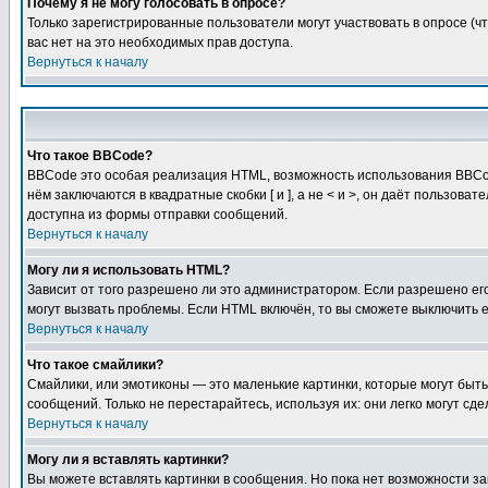
Почему я не могу голосовать в опросе?
Только зарегистрированные пользователи могут участвовать в опросе (чт
вас нет на это необходимых прав доступа.
Вернуться к началу
Что такое BBCode?
BBCode это особая реализация HTML, возможность использования BBCod
нём заключаются в квадратные скобки [ и ], а не < и >, он даёт польз
доступна из формы отправки сообщений.
Вернуться к началу
Могу ли я использовать HTML?
Зависит от того разрешено ли это администратором. Если разрешено его 
могут вызвать проблемы. Если HTML включён, то вы сможете выключить 
Вернуться к началу
Что такое смайлики?
Смайлики, или эмотиконы — это маленькие картинки, которые могут быть 
сообщений. Только не перестарайтесь, используя их: они легко могут с
Вернуться к началу
Могу ли я вставлять картинки?
Вы можете вставлять картинки в сообщения. Но пока нет возможности заг