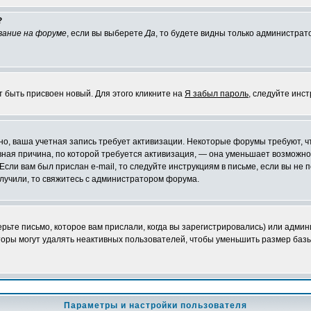
?
вание на форуме
, если вы выберете
Да
, то будете видны только администрат
т быть присвоен новый. Для этого кликните на
Я забыл пароль
, следуйте инс
ожно, ваша учетная запись требует активизации. Некоторые форумы требуют,
лавная причина, по которой требуется активизация, — она уменьшает возмож
Если вам был прислан e-mail, то следуйте инструкциям в письме, если вы не п
олучили, то свяжитесь с администратором форума.
ьте письмо, которое вам прислали, когда вы зарегистрировались) или админ
оры могут удалять неактивных пользователей, чтобы уменьшить размер базы
Параметры и настройки пользователя