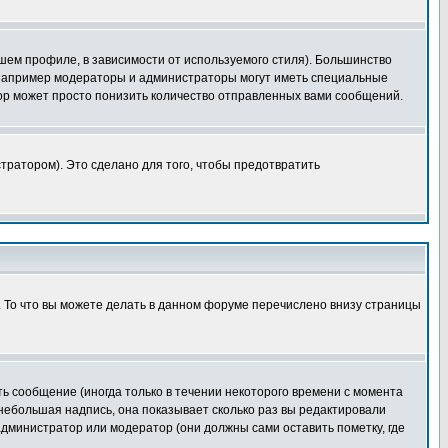
шем профиле, в зависимости от используемого стиля). Большинство
 например модераторы и администраторы могут иметь специальные
ор может просто понизить количество отправленных вами сообщений.
тратором). Это сделано для того, чтобы предотвратить
. То что вы можете делать в данном форуме перечислено внизу страницы
ь сообщение (иногда только в течении некоторого времени с момента
 небольшая надпись, она показывает сколько раз вы редактировали
администратор или модератор (они должны сами оставить пометку, где