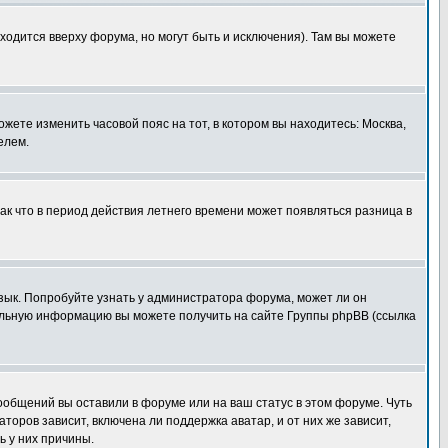
ходится вверху форума, но могут быть и исключения). Там вы можете
ожете изменить часовой пояс на тот, в котором вы находитесь: Москва,
елем.
так что в период действия летнего времени может появляться разница в
язык. Попробуйте узнать у администратора форума, может ли он
тельную информацию вы можете получить на сайте Группы phpBB (ссылка
сообщений вы оставили в форуме или на ваш статус в этом форуме. Чуть
оров зависит, включена ли поддержка аватар, и от них же зависит,
ь у них причины.