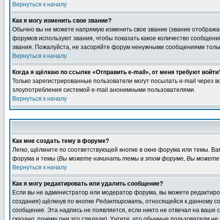
Вернуться к началу
Как я могу изменить свое звание?
Обычно вы не можете напрямую изменить свое звание (звание отображае
форумов используют звания, чтобы показать какое количество сообще
звания. Пожалуйста, не засоряйте форум ненужными сообщениями только
Вернуться к началу
Когда я щёлкаю по ссылке «Отправить e-mail», от меня требуют войти
Только зарегистрированные пользователи могут посылать e-mail через 
злоупотребления системой e-mail анонимными пользователями.
Вернуться к началу
Как мне создать тему в форуме?
Легко, щёлкните по соответствующей кнопке в окне форума или темы. В
форума и темы (
Вы можете начинать темы в этом форуме, Вы можете 
Вернуться к началу
Как я могу редактировать или удалить сообщение?
Если вы не администратор или модератор форума, вы можете редактиров
создания) щёлкнув по кнопке
Редактировать
, относящейся к данному с
сообщение. Эта надпись не появляется, если никто не отвечал на ваше
сказано, почему они это сделали). Учтите, что обычные пользователи не 