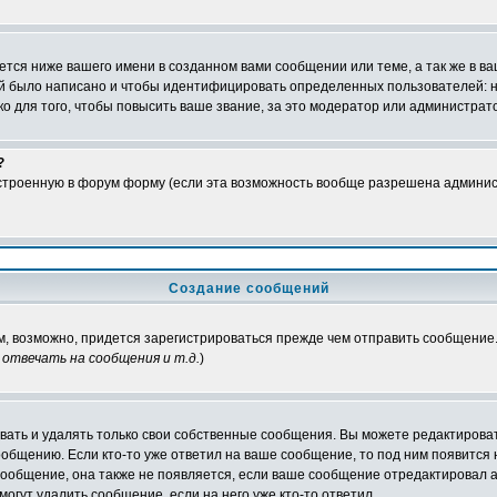
тся ниже вашего имени в созданном вами сообщении или теме, а так же в ва
ний было написано и чтобы идентифицировать определенных пользователей:
 для того, чтобы повысить ваше звание, за это модератор или администрат
?
встроенную в форум форму (если эта возможность вообще разрешена админис
Создание сообщений
ам, возможно, придется зарегистрироваться прежде чем отправить сообщение
отвечать на сообщения и т.д.
)
ать и удалять только свои собственные сообщения. Вы можете редактироват
ообщению. Если кто-то уже ответил на ваше сообщение, то под ним появится
 сообщение, она также не появляется, если ваше сообщение отредактировал 
могут удалить сообщение, если на него уже кто-то ответил.