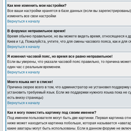
Как мне изменить мои настройки?
Все ваши настройки хранятся в базе данных (если вы зарегистрированы)
изменить все свои настройки
Вернуться к началу
В форумах неправильное время!
Время обычно правильное, но вы можете видеть время, относящееся к друг
Киев и т.д. Пожалуйста, учтите, что для смены часового пояса, как и д
Вернуться к началу
Я изменил часовой пояс, но время все равно неправильное!
Если вы уверены, что указали часовой пояс правильно, то причина може
один час с реальным временем.
Вернуться к началу
Моего языка нет в списке!
Причина скорее всего в том, что администратор не установил поддержку
установить требуемый язык. Если же поддержки нужного языка пока не 
есть внизу страницы)
Вернуться к началу
Как я могу поместить картинку под своим именем?
Под именем пользователя могут быть две картинки. Первая картинка отн
ниже может находиться картинка побольше, которая называется «аватара
какие аватары могут быть использованы. Если в данном форуме не вклю